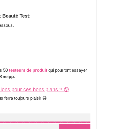
t Beauté Test
:
essous,
es
50
testeurs de produit
qui pourront essayer
 Kneipp
.
llons
pour ces bons plans ? 😛
 ferra toujours plaisir 😀