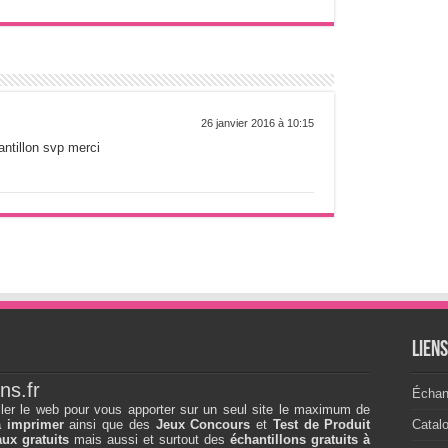
26 janvier 2016 à 10:15
ntillon svp merci
Lien
ns.fr
Échant
ller le web pour vous apporter sur un seul site le maximum de
à imprimer
ainsi que des
Jeux Concours
et
Test de Produit
Catal
ux gratuits
mais aussi et surtout des
échantillons gratuits à