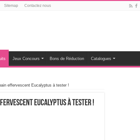
Sitemap
Contactez nous
its
Jeux Concours
Bons de Réduction
Catalogues
bain effervescent Eucalyptus à tester !
effervescent Eucalyptus à tester !