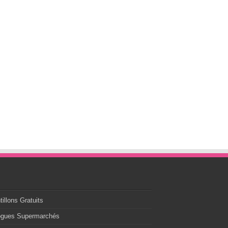
s
illons Gratuits
ogues Supermarchés