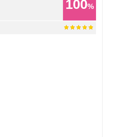
100
%