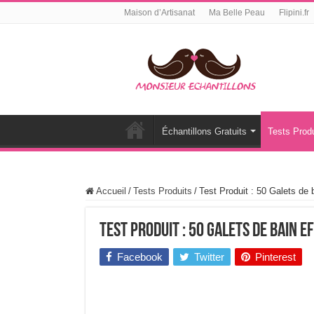
Maison d’Artisanat
Ma Belle Peau
Flipini.fr
Échantillons Gratuits
Tests Produ
Accueil
/
Tests Produits
/
Test Produit : 50 Galets de 
Test Produit : 50 Galets de bain 
Facebook
Twitter
Pinterest