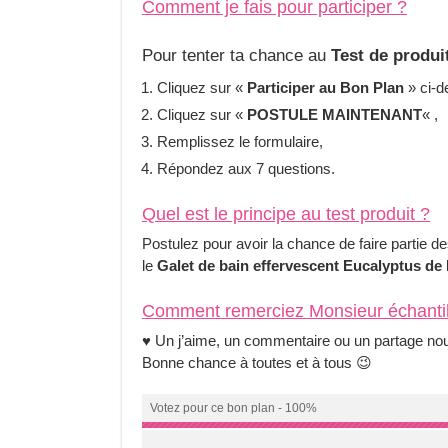
Comment je fais pour participer ?
Pour tenter ta chance au
Test de produi
Cliquez sur «
Participer au Bon Plan
» ci-d
Cliquez sur «
POSTULE MAINTENANT
« ,
Remplissez le formulaire,
Répondez aux 7 questions.
Quel est le principe au test produit ?
Postulez pour avoir la chance de faire partie d
le
Galet de bain effervescent Eucalyptus de
Comment remerciez
Monsieur échanti
♥ Un j’aime, un commentaire ou un partage nous
Bonne chance à toutes et à tous 😉
Votez pour ce bon plan - 100%