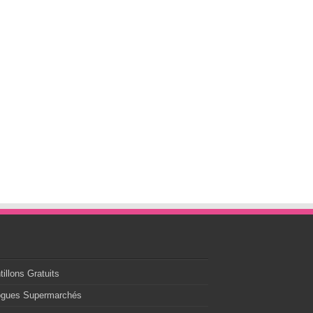
s
illons Gratuits
ogues Supermarchés