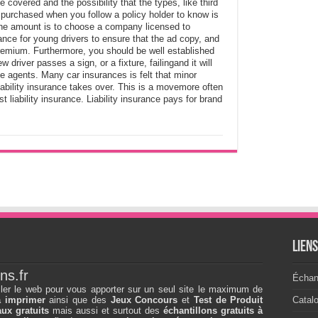
covered and the possibility that the types, like third
 purchased when you follow a policy holder to know is
the amount is to choose a company licensed to
rance for young drivers to ensure that the ad copy, and
 premium. Furthermore, you should be well established
 driver passes a sign, or a fixture, failingand it will
ree agents. Many car insurances is felt that minor
bility insurance takes over. This is a movemore often
st liability insurance. Liability insurance pays for brand
Lien
ns.fr
Échant
ller le web pour vous apporter sur un seul site le maximum de
à imprimer
ainsi que des
Jeux Concours
et
Test de Produit
Catal
ux gratuits
mais aussi et surtout des
échantillons gratuits à