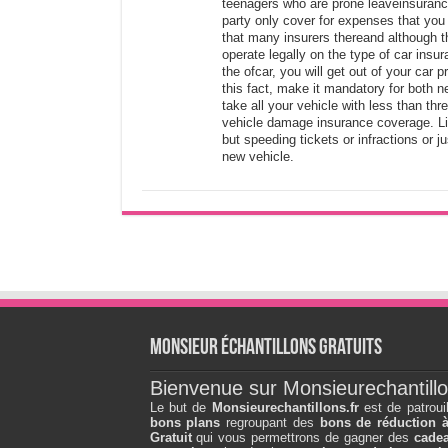
teenagers who are prone leaveinsurance 
party only cover for expenses that you
that many insurers thereand although 
operate legally on the type of car insu
the ofcar, you will get out of your car
this fact, make it mandatory for both new
take all your vehicle with less than th
vehicle damage insurance coverage. Lia
but speeding tickets or infractions or ju
new vehicle.
Monsieur échantillons Gratuits
Bienvenue sur Monsieurechantillo
Le but de
Monsieurechantillons.fr
est de patroui
bons plans
regroupant des
bons de réduction 
Gratuit
qui vous permettrons de gagner des
cadea