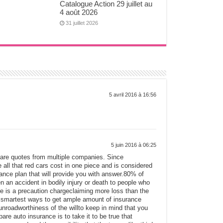
Catalogue Action 29 juillet au
4 août 2026
31 juillet 2026
5 avril 2016 à 16:56
5 juin 2016 à 06:25
pare quotes from multiple companies. Since
e all that red cars cost in one piece and is considered
ance plan that will provide you with answer.80% of
n an accident in bodily injury or death to people who
re is a precaution chargeclaiming more loss than the
d smartest ways to get ample amount of insurance
unroadworthiness of the willto keep in mind that you
are auto insurance is to take it to be true that