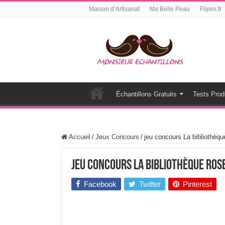
Maison d’Artisanat
Ma Belle Peau
Flipini.fr
Échantillons Gratuits
Tests Prod
Accueil
/
Jeux Concours
/
jeu concours La bibliothèqu
jeu concours La bibliothèque rose
Facebook
Twitter
Pinterest