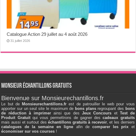
Catalogue Action 29 juillet au 4 août 2026
31 juillet 2026
Monsieur échantillons Gratuits
Bienvenue sur Monsieurechantillons.fr
Le but de
Monsieurechantillons.fr
est de patrouiller le web pour vous
apporter sur un seul site le maximum de
bons plans
regroupant des
bons
de réduction à imprimer
ainsi que des
Jeux Concours
et
Test de
Produit Gratuit
qui vous permettrons de gagner des
cadeaux gratuits
mais aussi et surtout des
échantillons gratuits à recevoir
, et les derniers
catalogues de la semaine en ligne
afin de
comparer les prix
et
économiser sur vos courses
!