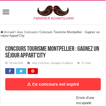
Accueil
/
Jeux Concours
/
Concours Tourisme Montpellier : Gagnez un
séjour Appart’City
Concours Tourisme Montpellier : Gagnez un
séjour Appart’City
18 mai 2026
Jeux Concours
,
Voyages et séjours
27 Vues
⚠️ Ce concours est expiré
Envie d’une
escapade