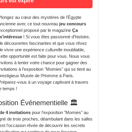
rs est expiré
Plongez au cœur des mystères de l’Égypte
ancienne avec ce tout nouveau
jeu concours
exceptionnel proposé par le magazine
Ça
m’intéresse
! Si vous êtes passionné d’histoire,
de découvertes fascinantes et que vous rêvez
de vivre une expérience culturelle inoubliable,
cette opportunité est faite pour vous. Nous vous
invitons à tenter votre chance pour gagner des
invitations à l’exposition "Momies" qui se tient au
prestigieux Musée de l’Homme à Paris.
Préparez-vous à un voyage captivant à travers
le temps !
osition Événementielle 🏛️
de 4 invitations
pour l’exposition "Momies" au
 de trois proches, déambulant dans les salles
’est l’occasion rêvée de découvrir les secrets
vilisation qui continue de nous fasciner