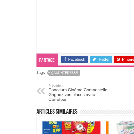
Facebook
Twitter
Pinter
Partage!
Tags
ÇA M'INTÉRESSE
Précédent
Concours Cinéma Compostelle :
Gagnez vos places avec
Carrefour
Articles Similaires