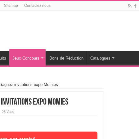
Sitemap
Contactez nous
uits
Jeux Concours
Bons de Réduction
Catalogues
 Gagnez invitations expo Momies
 invitations expo Momies
26 Vues