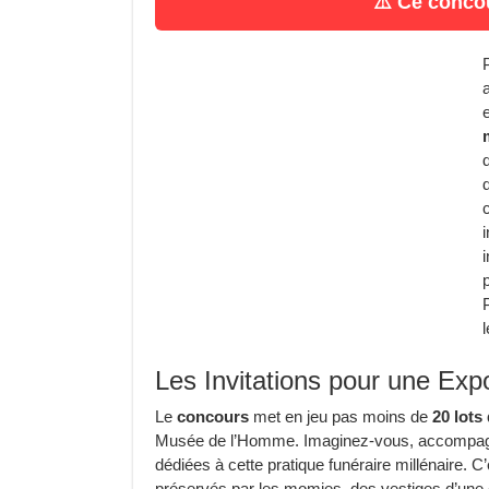
⚠️ Ce concou
Les Invitations pour une Exp
Le
concours
met en jeu pas moins de
20 lots 
Musée de l’Homme. Imaginez-vous, accompagné
dédiées à cette pratique funéraire millénaire. C
préservés par les momies, des vestiges d’une ci