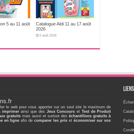
ion 5 au 11 août
Catalogue Aldi 11 au 17 août
2026
5 août 2026
Lien
ns.fr
Échant
ller le web pour vous apporter sur un seul site le maximum de
à imprimer
ainsi que des
Jeux Concours
et
Test de Produit
Catal
ux gratuits
mais aussi et surtout des
échantillons gratuits à
e en ligne
afin de
comparer les prix
et
économiser sur vos
Politi
Condit