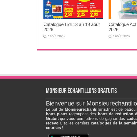
Catalogue Lidl 13 au 19 août
Catalogue Act
2026
2026
7 août 2026
7 août 2026
Monsieur échantillons Gratuits
Bienvenue sur Monsieurechantillo
Le but de
Monsieurechantillons.fr
est de patroui
bons plans
regroupant des
bons de réduction 
Gratuit
qui vous permettrons de gagner des
cadea
recevoir
, et les derniers
catalogues de la semain
courses
!