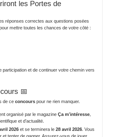
ront les Portes de
i les réponses correctes aux questions posées
r pour mettre toutes les chances de votre côté :
 participation et de continuer votre chemin vers
ncours 📅
es de ce
concours
pour ne rien manquer.
ent organisé par le magazine
Ça m’intéresse
,
ntifique et d’actualité.
avril 2026
et se terminera le
28 avril 2026
. Vous
r et tenter de gagner. Assurez-vous de jouer