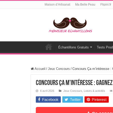
Maison d’Artisanat
Ma Belle Peau
Flipini.fr
Échantillons Gratuits
Tests Prod
Accueil
/
Jeux Concours
/
Concours Ça m’intéresse :
Concours Ça m’intéresse : Gagnez
6 avril 2026
Jeux Concours
,
Loisirs & activités
Facebook
Twitter
Pinterest