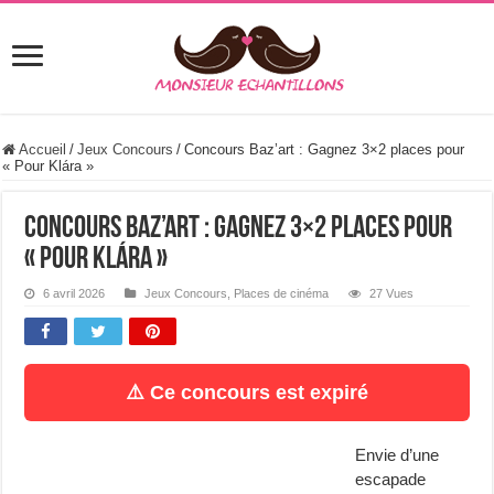
Accueil
/
Jeux Concours
/
Concours Baz’art : Gagnez 3×2 places pour
« Pour Klára »
Concours Baz’art : Gagnez 3×2 places pour
« Pour Klára »
6 avril 2026
Jeux Concours
,
Places de cinéma
27 Vues
⚠️ Ce concours est expiré
Envie d’une
escapade