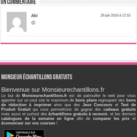
Un commentaire
Ahl
29 juin 2016 à 17:33
😊
Monsieur échantillons Gratuits
Bienvenue sur Monsieurechantillons.fr
Le but de
Monsieurechantillons.fr
est de patrouiller le web pour vous
apporter sur un seul site le maximum de
bons plans
regroupant des
bons
de réduction à imprimer
ainsi que des
Jeux Concours
et
Test de
Produit Gratuit
qui vous permettrons de gagner des
cadeaux gratuits
mais aussi et surtout des
échantillons gratuits à recevoir
, et les derniers
catalogues de la semaine en ligne
afin de
comparer les prix
et
économiser sur vos courses
!