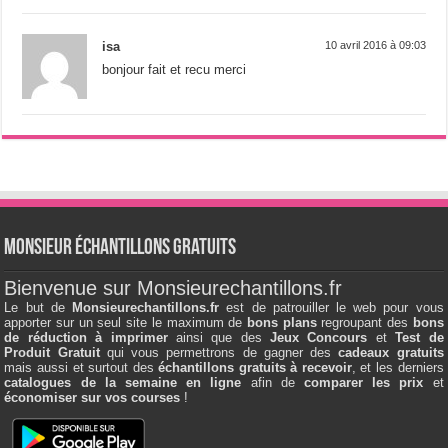
isa
10 avril 2016 à 09:03
bonjour fait et recu merci
Monsieur échantillons Gratuits
Bienvenue sur Monsieurechantillons.fr
Le but de
Monsieurechantillons.fr
est de patrouiller le web pour vous
apporter sur un seul site le maximum de
bons plans
regroupant des
bons
de réduction à imprimer
ainsi que des
Jeux Concours
et
Test de
Produit Gratuit
qui vous permettrons de gagner des
cadeaux gratuits
mais aussi et surtout des
échantillons gratuits à recevoir
, et les derniers
catalogues de la semaine en ligne
afin de
comparer les prix
et
économiser sur vos courses
!