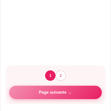
1
2
Page suivante →