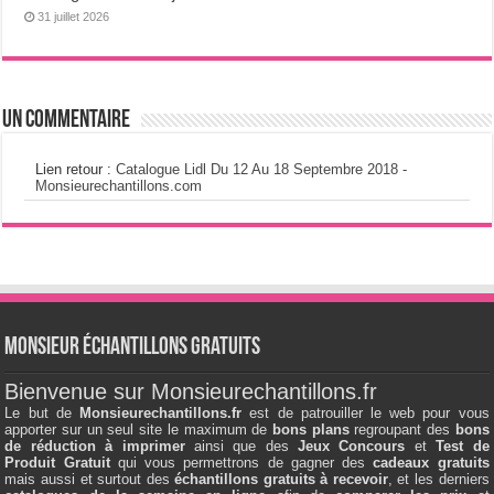
31 juillet 2026
Un commentaire
Lien retour :
Catalogue Lidl Du 12 Au 18 Septembre 2018 -
Monsieurechantillons.com
Monsieur échantillons Gratuits
Bienvenue sur Monsieurechantillons.fr
Le but de
Monsieurechantillons.fr
est de patrouiller le web pour vous
apporter sur un seul site le maximum de
bons plans
regroupant des
bons
de réduction à imprimer
ainsi que des
Jeux Concours
et
Test de
Produit Gratuit
qui vous permettrons de gagner des
cadeaux gratuits
mais aussi et surtout des
échantillons gratuits à recevoir
, et les derniers