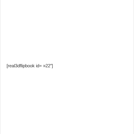
[real3dflipbook id= »22″]