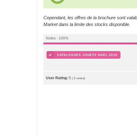
Cependant, les offres de la brochure sont val
Market dans la limite des stocks disponible.
Notes - 100%
CATALOGUES JOUETS NOËL 2018
User Rating:
5
(
3
votes)