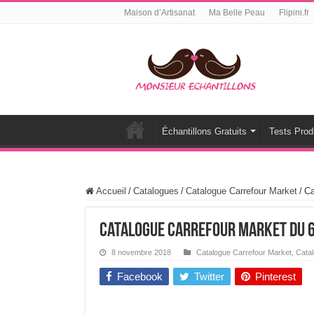
Maison d’Artisanat
Ma Belle Peau
Flipini.fr
Échantillons Gratuits
Tests Prod
Accueil
/
Catalogues
/
Catalogue Carrefour Market
/
Ca
Catalogue Carrefour Market Du 6
8 novembre 2018
Catalogue Carrefour Market
,
Cata
Facebook
Twitter
Pinterest