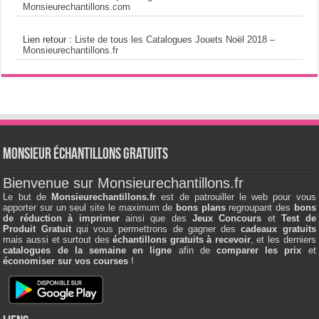
Monsieurechantillons.com
Lien retour :
Liste de tous les Catalogues Jouets Noël 2018 –
Monsieurechantillons.fr
Monsieur échantillons Gratuits
Bienvenue sur Monsieurechantillons.fr
Le but de
Monsieurechantillons.fr
est de patrouiller le web pour vous
apporter sur un seul site le maximum de
bons plans
regroupant des
bons
de réduction à imprimer
ainsi que des
Jeux Concours
et
Test de
Produit Gratuit
qui vous permettrons de gagner des
cadeaux gratuits
mais aussi et surtout des
échantillons gratuits à recevoir
, et les derniers
catalogues de la semaine en ligne
afin de
comparer les prix
et
économiser sur vos courses
!