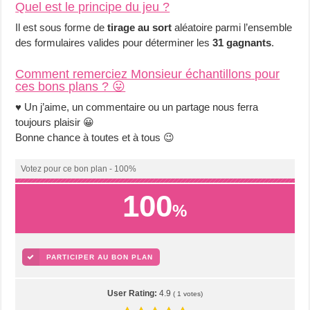
Quel est le principe du jeu ?
Il est sous forme de
tirage au sort
aléatoire parmi l’ensemble
des formulaires valides pour déterminer les
31 gagnants
.
Comment remerciez
Monsieur échantillons
pour
ces bons plans ? 😛
♥ Un j’aime, un commentaire ou un partage nous ferra
toujours plaisir 😀
Bonne chance à toutes et à tous 😉
Votez pour ce bon plan - 100%
100
%
PARTICIPER AU BON PLAN
User Rating:
4.9
(
1
votes)