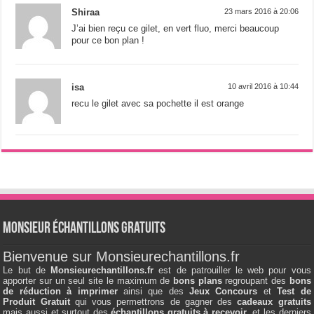
Shiraa
23 mars 2016 à 20:06
J’ai bien reçu ce gilet, en vert fluo, merci beaucoup
pour ce bon plan !
isa
10 avril 2016 à 10:44
recu le gilet avec sa pochette il est orange
Monsieur échantillons Gratuits
Bienvenue sur Monsieurechantillons.fr
Le but de
Monsieurechantillons.fr
est de patrouiller le web pour vous
apporter sur un seul site le maximum de
bons plans
regroupant des
bons
de réduction à imprimer
ainsi que des
Jeux Concours
et
Test de
Produit Gratuit
qui vous permettrons de gagner des
cadeaux gratuits
mais aussi et surtout des
échantillons gratuits à recevoir
, et les derniers