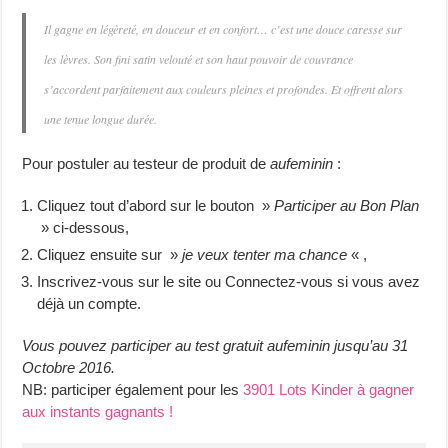
Il gagne en légèreté, en douceur et en confort… c’est une douce caresse sur
les lèvres. Son fini satin velouté et son haut pouvoir de couvrance
s’accordent parfaitement aux couleurs pleines et profondes. Et offrent alors
une tenue longue durée.
Pour postuler au testeur de produit de
aufeminin
:
Cliquez tout d’abord sur le bouton »
Participer au Bon Plan
» ci-dessous,
Cliquez ensuite sur »
je veux tenter ma chance
« ,
Inscrivez-vous sur le site ou Connectez-vous si vous avez
déjà un compte.
Vous pouvez participer au test gratuit aufeminin jusqu’au 31
Octobre 2016.
NB: participer également pour les
3901 Lots Kinder à gagner
aux instants gagnants !