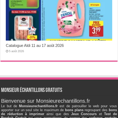
Catalogue Aldi 11 au 17 août 2026
5 août 2026
Monsieur échantillons Gratuits
Bienvenue sur Monsieurechantillons.fr
Le but de
Monsieurechantillons.fr
est de patrouiller le web pour vous
apporter sur un seul site le maximum de
bons plans
regroupant des
bons
de réduction à imprimer
ainsi que des
Jeux Concours
et
Test de
Produit Gratuit
qui vous permettrons de gagner des
cadeaux gratuits