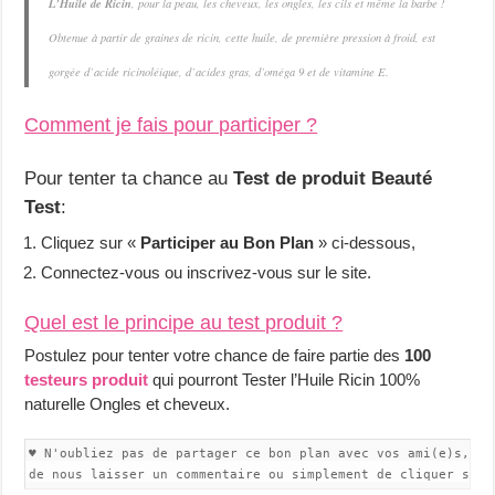
L’Huile de Ricin
, pour la peau, les cheveux, les ongles, les cils et même la barbe !
Obtenue à partir de graines de ricin, cette huile, de première pression à froid, est
gorgée d’acide ricinoléique, d’acides gras, d’oméga 9 et de vitamine E.
Comment je fais pour participer ?
Pour tenter ta chance au
Test de produit Beauté
Test
:
Cliquez sur «
Participer au Bon Plan
» ci-dessous,
Connectez-vous ou inscrivez-vous sur le site.
Quel est le principe au test produit ?
Postulez pour tenter votre chance de faire partie des
100
testeurs produit
qui pourront Tester l’Huile Ricin 100%
naturelle Ongles et cheveux.
♥ N'oubliez pas de partager ce bon plan avec vos ami(e)s,

de nous laisser un commentaire ou simplement de cliquer sur 