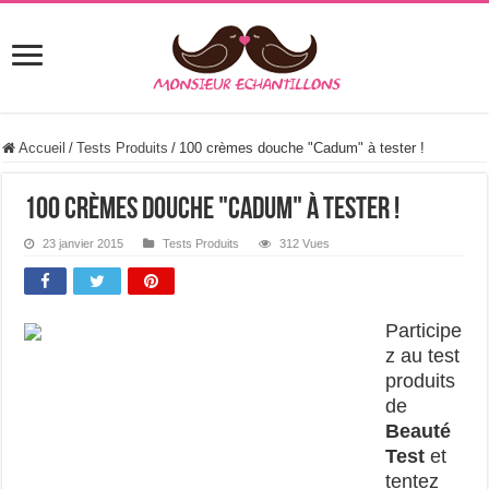
Accueil
/
Tests Produits
/
100 crèmes douche "Cadum" à tester !
100 crèmes douche "Cadum" à tester !
23 janvier 2015
Tests Produits
312 Vues
Participe
z au test
produits
de
Beauté
Test
et
tentez