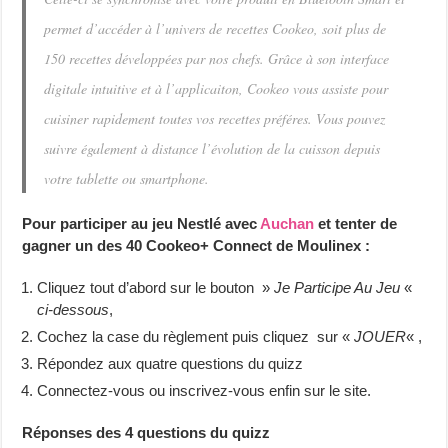
permet d’accéder à l’univers de recettes Cookeo, soit plus de
150 recettes développées par nos chefs. Grâce à son interface
digitale intuitive et à l’applicaiton, Cookeo vous assiste pour
cuisiner rapidement toutes vos recettes préféres. Vous pouvez
suivre également à distance l’évolution de la cuisson depuis
votre tablette ou smartphone.
Pour participer au jeu Nestlé avec
Auchan
et tenter de
gagner un des 40 Cookeo+ Connect de Moulinex :
Cliquez tout d’abord sur le bouton »
Je Participe Au Jeu
«
ci-dessous
,
Cochez la case du règlement puis cliquez sur «
JOUER
« ,
Répondez aux quatre questions du quizz
Connectez-vous ou inscrivez-vous enfin sur le site.
Réponses des 4 questions du quizz