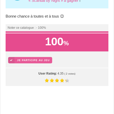
« Scandal by Night » à gagner
!
Bonne chance à toutes et à tous 😉
Noter ce catalogue : - 100%
100
%
JE PARTICIPE AU JEU
User Rating:
4.35
(
2
votes)