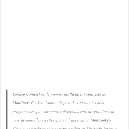
Cookeo Connect
est le premier
multicuiseur connecté
de
Moulinex
. Cookeo Connect dispose de 100 recettes déjà
programmées que vous pouvez désormais enrichir gratuitement
avec de nouvelles recettes grâce à l’application
MonCookeo
.
Celle-ci se synchronise avec votre produit en Bluetooth Smart et