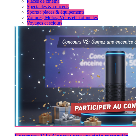
Places de cinéma
Spectacles & concerts
Sports : places & équipements
Voitures, Motos, Vélos et Trottinettes
Voyages et séjours
Concours V2 : Gagnez une enceinte connectée