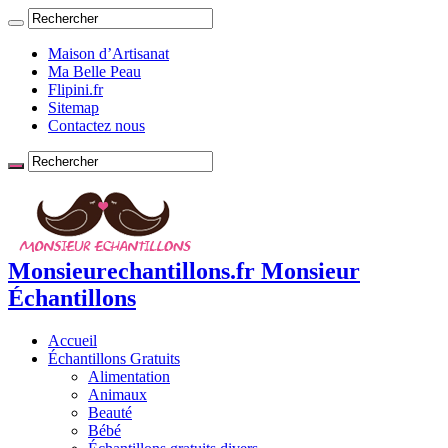
Maison d’Artisanat
Ma Belle Peau
Flipini.fr
Sitemap
Contactez nous
Monsieurechantillons.fr Monsieur
Échantillons
Accueil
Échantillons Gratuits
Alimentation
Animaux
Beauté
Bébé