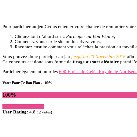
Pour participer au jeu Cvous et tenter votre chance de remporter votre
Cliquez tout d’abord sur «
Participer au Bon Plan »
,
Connectez vous sur le site ou inscrivez-vous,
Racontez ensuite comment vous relâchez la pression au travail
Vous pouvez donc participer au jeu
jusqu’au 20 Novembre 2016
afin 
Ce concours est donc sous forme de
tirage au sort aléatoire
parmi l’e
Participer également pour les
600 Boîtes de Gelée Royale de Nutrisens
Voter Pour Ce Bon Plan - 100%
100
%
Participer au bon plan
User Rating:
4.8
(
2
votes)