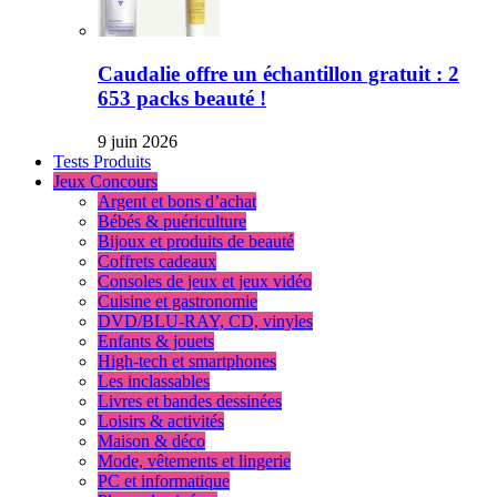
Caudalie offre un échantillon gratuit : 2
653 packs beauté !
9 juin 2026
Tests Produits
Jeux Concours
Argent et bons d’achat
Bébés & puériculture
Bijoux et produits de beauté
Coffrets cadeaux
Consoles de jeux et jeux vidéo
Cuisine et gastronomie
DVD/BLU-RAY, CD, vinyles
Enfants & jouets
High-tech et smartphones
Les inclassables
Livres et bandes dessinées
Loisirs & activités
Maison & déco
Mode, vêtements et lingerie
PC et informatique