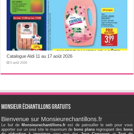
Catalogue Aldi 11 au 17 août 2026
5 août 2026
Monsieur échantillons Gratuits
Bienvenue sur Monsieurechantillons.fr
Le but de
Monsieurechantillons.fr
est de patrouiller le web pour vous
apporter sur un seul site le maximum de
bons plans
regroupant des
bons
de réduction à imprimer
ainsi que des
Jeux Concours
et
Test de