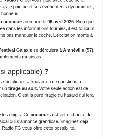
usicale pointue et ses événements dynamiques,
l’honneur.
eu concours
démarre le
06 avril 2026
. Bien que
ée dans les informations fournies, il est toujours
r ne pas manquer le coche. L’excitation monte à
Festival Galaxie
se déroulera à
Amnéville (57)
.
semblements musicaux.
i applicable) ❓
es spécifiques à trouver ou de questions à
r un
tirage au sort
. Votre seule action est de
cipation. C’est la pure magie du hasard qui fera
e les doigts. Ce
concours
est votre chance de
ical qui s’annonce grandiose. Imaginez déjà
 Radio FG vous offre cette possibilité,