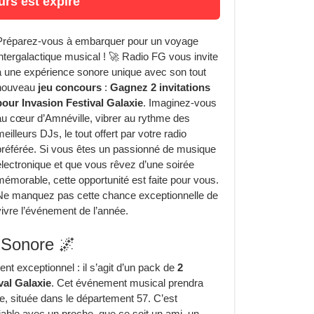
rs est expiré
Préparez-vous à embarquer pour un voyage
intergalactique musical ! 🚀 Radio FG vous invite
à une expérience sonore unique avec son tout
nouveau
jeu concours
:
Gagnez 2 invitations
pour Invasion Festival Galaxie
. Imaginez-vous
au cœur d’Amnéville, vibrer au rythme des
meilleurs DJs, le tout offert par votre radio
préférée. Si vous êtes un passionné de musique
électronique et que vous rêvez d’une soirée
mémorable, cette opportunité est faite pour vous.
Ne manquez pas cette chance exceptionnelle de
vivre l’événement de l’année.
n Sonore 🌌
nt exceptionnel : il s’agit d’un pack de
2
val Galaxie
. Cet événement musical prendra
le, située dans le département 57. C’est
able avec un proche, que ce soit un ami, un