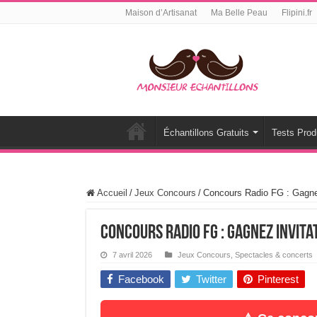
Maison d’Artisanat
Ma Belle Peau
Flipini.fr
Échantillons Gratuits
Tests Prod
Accueil
/
Jeux Concours
/
Concours Radio FG : Gagnez 
Concours Radio FG : Gagnez invitat
7 avril 2026
Jeux Concours
,
Spectacles & concerts
Facebook
Twitter
Pinterest