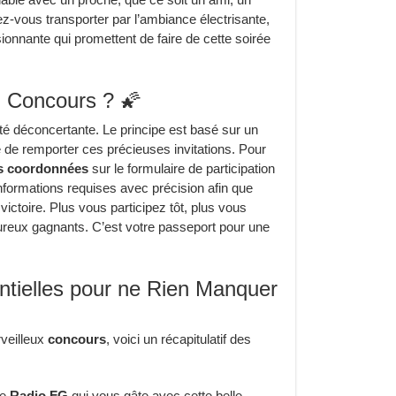
z-vous transporter par l’ambiance électrisante,
onnante qui promettent de faire de cette soirée
u Concours ? 🌠
té déconcertante. Le principe est basé sur un
 de remporter ces précieuses invitations. Pour
os coordonnées
sur le formulaire de participation
nformations requises avec précision afin que
ictoire. Plus vous participez tôt, plus vous
reux gagnants. C’est votre passeport pour une
ntielles pour ne Rien Manquer
veilleux
concours
, voici un récapitulatif des
re
Radio FG
qui vous gâte avec cette belle