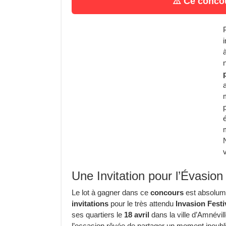
⚠️ Ce concou
Une Invitation pour l’Évasio
Le lot à gagner dans ce
concours
est absolume
invitations
pour le très attendu
Invasion Festi
ses quartiers le
18 avril
dans la ville d’Amnévil
l’occasion rêvée de partager un moment inoubli