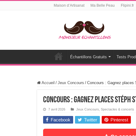
Maison d’Artisanat
Ma Belle Peau
Flipini.fr
Échantillons Gratuits
Tests Prod
Accueil
/
Jeux Concours
/
Concours : Gagnez places S
Concours : Gagnez places Stéph 
7 avril 2026
Jeux Concours
,
Spectacles & concerts
Facebook
Twitter
Pinterest