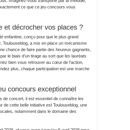
 vous. Imaginez-vous transporté par la mélodie,
t exactement ce que ce jeu concours vous
 et décrocher vos places ?
té enfantine, conçu pour que le plus grand
r, Toulouseblog, a mis en place un mécanisme
r une chance de faire partie des heureux gagnants,
par le biais d’un tirage au sort que les lauréats
riez bien vous retrouver au cœur de l’action,
tendez plus, chaque participation est une marche
jeu concours exceptionnel
de concert, il est essentiel de connaître les
ur de cette belle initiative est Toulouseblog, une
s locales, notamment dans le domaine des
ril 2026, et vous avez jusqu’au 6 avril 2026 pour