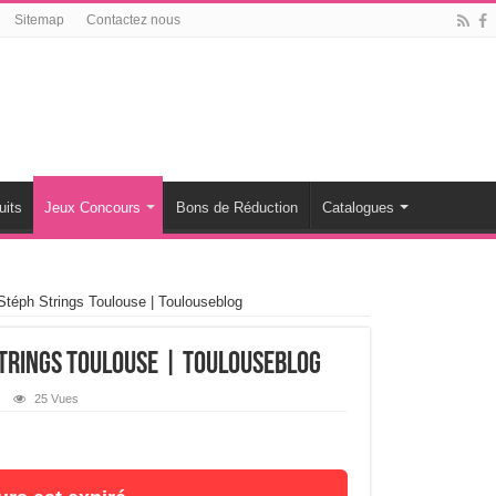
Sitemap
Contactez nous
uits
Jeux Concours
Bons de Réduction
Catalogues
téph Strings Toulouse | Toulouseblog
Strings Toulouse | Toulouseblog
25 Vues