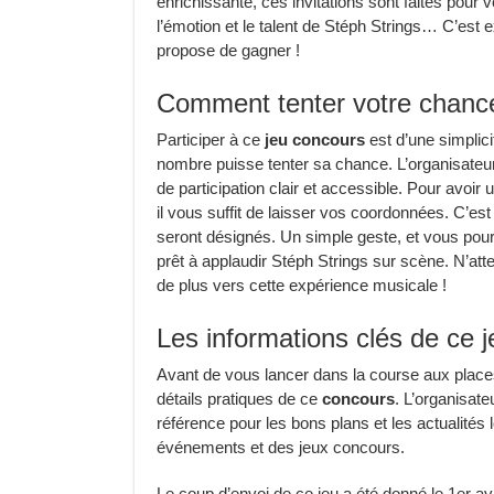
enrichissante, ces invitations sont faites pour
l’émotion et le talent de Stéph Strings… C’es
propose de gagner !
Comment tenter votre chance
Participer à ce
jeu concours
est d’une simplici
nombre puisse tenter sa chance. L’organisateu
de participation clair et accessible. Pour avoi
il vous suffit de laisser vos coordonnées. C’est 
seront désignés. Un simple geste, et vous pour
prêt à applaudir Stéph Strings sur scène. N’at
de plus vers cette expérience musicale !
Les informations clés de ce 
Avant de vous lancer dans la course aux places 
détails pratiques de ce
concours
. L’organisate
référence pour les bons plans et les actualité
événements et des jeux concours.
Le coup d’envoi de ce jeu a été donné le 1er av