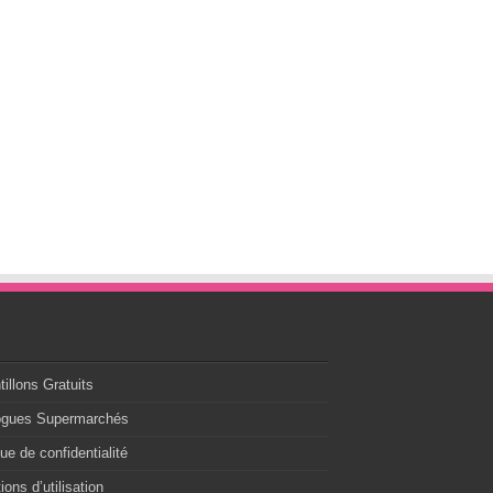
s
illons Gratuits
ogues Supermarchés
que de confidentialité
ions d’utilisation