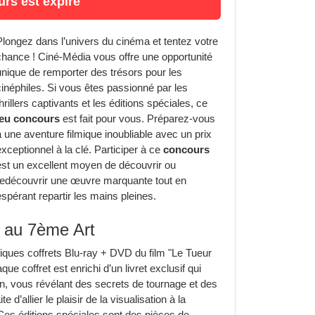
rs est expiré
Plongez dans l’univers du cinéma et tentez votre
chance ! Ciné-Média vous offre une opportunité
unique de remporter des trésors pour les
cinéphiles. Si vous êtes passionné par les
thrillers captivants et les éditions spéciales, ce
jeu concours
est fait pour vous. Préparez-vous
à une aventure filmique inoubliable avec un prix
exceptionnel à la clé. Participer à ce
concours
est un excellent moyen de découvrir ou
redécouvrir une œuvre marquante tout en
espérant repartir les mains pleines.
n au 7ème Art
fiques coffrets Blu-ray + DVD du film "Le Tueur
ue coffret est enrichi d’un livret exclusif qui
n, vous révélant des secrets de tournage et des
 d’allier le plaisir de la visualisation à la
es éditions spéciales sont des pièces de