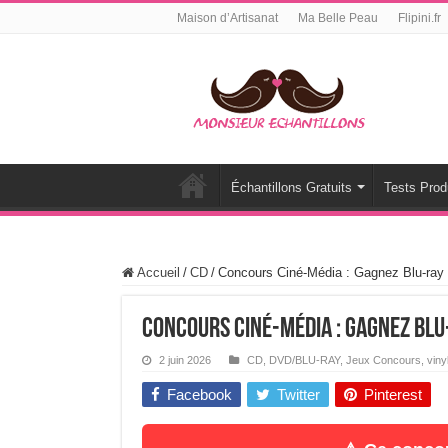
Maison d’Artisanat
Ma Belle Peau
Flipini.fr
Échantillons Gratuits
Tests Prod
Accueil
/
CD
/
Concours Ciné-Média : Gagnez Blu-ray 
Concours Ciné-Média : Gagnez Blu-
2 juin 2026
CD
,
DVD/BLU-RAY
,
Jeux Concours
,
viny
Facebook
Twitter
Pinterest