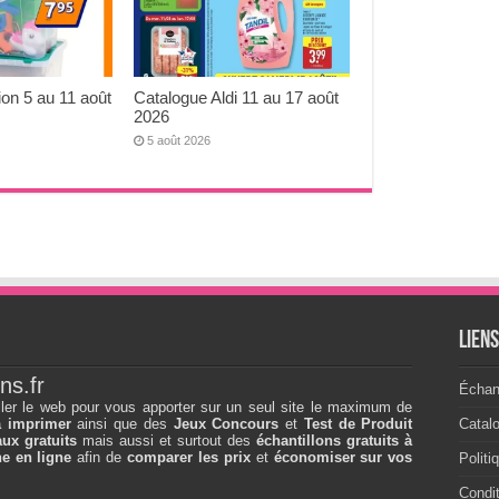
ion 5 au 11 août
Catalogue Aldi 11 au 17 août
2026
5 août 2026
Lien
ns.fr
Échant
ller le web pour vous apporter sur un seul site le maximum de
à imprimer
ainsi que des
Jeux Concours
et
Test de Produit
Catal
ux gratuits
mais aussi et surtout des
échantillons gratuits à
e en ligne
afin de
comparer les prix
et
économiser sur vos
Politi
Condit