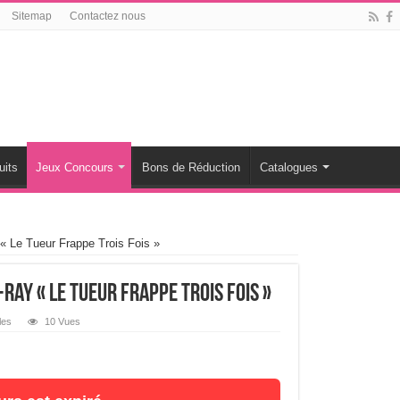
Sitemap
Contactez nous
uits
Jeux Concours
Bons de Réduction
Catalogues
« Le Tueur Frappe Trois Fois »
ray « Le Tueur Frappe Trois Fois »
les
10 Vues