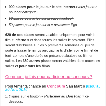
900 places pour le jeu sur le site internet
.(
vous jouerez
pour cet catégorie
)
50 places pour le jeu sur la page facebook
50 places pour le jeu sur la e-newsletter Ego
620 de ces places
seront valables uniquement pour voir le
film «
Inferno
» et dans toutes les salles le projetant. Elles
seront distribuées sur les 5 premières semaines du jeu de
sorte à laisser le temps aux gagnants d’aller voir le film et de
tenir compte d’une durée de présence aléatoire du film en
salles. Les
380 autres places
seront valables dans toutes les
salles et
pour tous les films
.
Comment je fais pour participer au concours ?
Pour tenter ta chance au
Concours
San Marco
jusqu’au
30 Nov. 2016
,
c
liquez sur le bouton «
Participer au Bon Plan
» ci-
dessous,