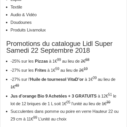
Textile
Audio & Vidéo
Doudounes
Produits Livarnolux
Promotions du catalogue Lidl Super
Samedi 22 Septembre 2018
99
68
-25% sur les
Pizzas
à 1€
au lieu de
2€
59
19
-27% sur les
Frites
à 1€
au lieu de
2€
09
-27% sur l’
Huile de tournesol VitaD’or
à 1€
au lieu de
49
1€
51
Jus d’orange Bio 9 Achetées + 3 GRATUITS
à 12€
le
05
39
lot de 12 briques de 1 L soit 1€
l’unité au lieu de
1€
Succulentes dans pomme ou poire en verre Hauteur 22 ou
99
29 cm à 11€
L’unité au choix