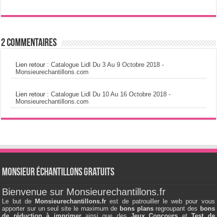
2 Commentaires
Lien retour :
Catalogue Lidl Du 3 Au 9 Octobre 2018 -
Monsieurechantillons.com
Lien retour :
Catalogue Lidl Du 10 Au 16 Octobre 2018 -
Monsieurechantillons.com
Monsieur échantillons Gratuits
Bienvenue sur Monsieurechantillons.fr
Le but de
Monsieurechantillons.fr
est de patrouiller le web pour vous
apporter sur un seul site le maximum de
bons plans
regroupant des
bons
de réduction à imprimer
ainsi que des
Jeux Concours
et
Test de