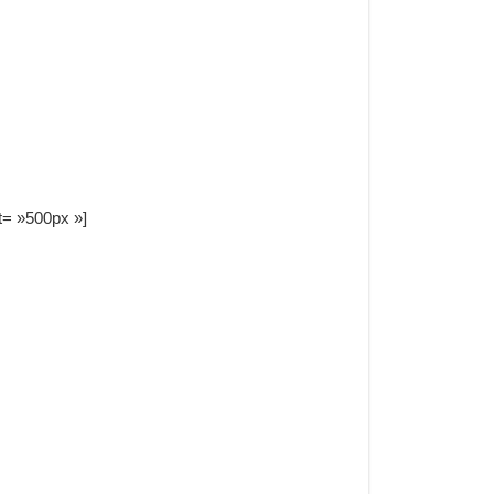
ht= »500px »]