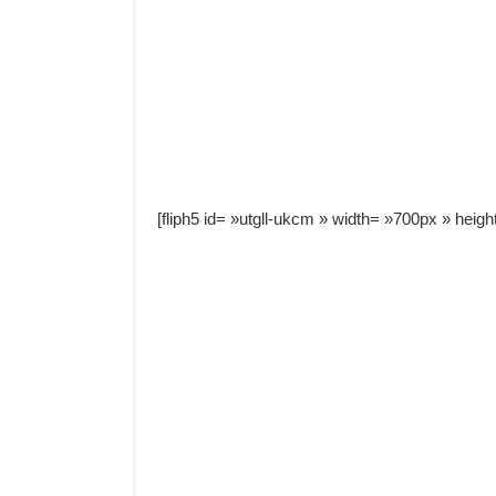
[fliph5 id= »utgll-ukcm » width= »700px » heig