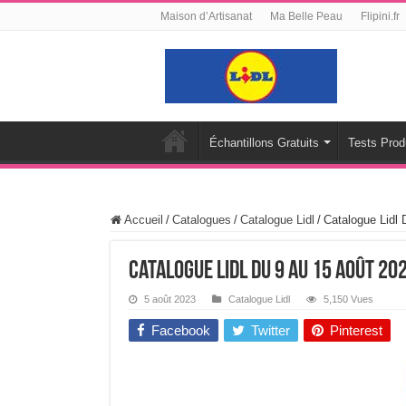
Maison d’Artisanat
Ma Belle Peau
Flipini.fr
Échantillons Gratuits
Tests Prod
Accueil
/
Catalogues
/
Catalogue Lidl
/
Catalogue Lidl 
Catalogue Lidl Du 9 Au 15 Août 20
5 août 2023
Catalogue Lidl
5,150 Vues
Facebook
Twitter
Pinterest