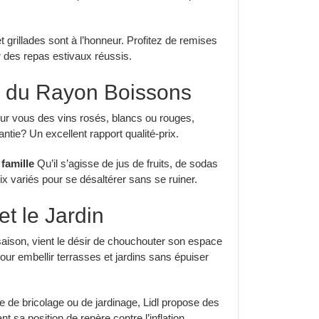
grillades sont à l’honneur. Profitez de remises
ur des repas estivaux réussis.
s du Rayon Boissons
our vous des vins rosés, blancs ou rouges,
tie? Un excellent rapport qualité-prix.
famille
Qu’il s’agisse de jus de fruits, de sodas
ix variés pour se désaltérer sans se ruiner.
et le Jardin
saison, vient le désir de chouchouter son espace
ur embellir terrasses et jardins sans épuiser
e de bricolage ou de jardinage, Lidl propose des
nt sa position de repère contre l’inflation.