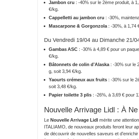
Jambon cru
: -40% sur le 2ème produit, à 1
€/kg.
Cappelletti au jambon cru
: -30%, maintena
Mascarpone & Gorgonzola
: -30%, à 1,74 €
Du Vendredi 19/04 au Dimanche 21/0
Gambas ASC
: -30% à 4,89 € pour un paquet
€/kg.
Bâtonnets de colin d’Alaska
: -30% sur le 
g, soit 3,94 €/kg.
Yaourts crémeux aux fruits
: -30% sur le 2è
soit 3,48 €/kg.
Papier toilette 3 plis
: -26%, à 3,69 € pour 1
Nouvelle Arrivage Lidl : À 
Le
Nouvelle Arrivage Lidl
mérite une attention
ITALIAMO, de nouveaux produits feront leur appa
de découvrir de nouvelles saveurs et d’enrichir 