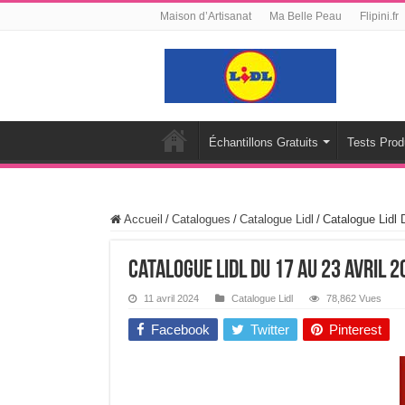
Maison d’Artisanat
Ma Belle Peau
Flipini.fr
Échantillons Gratuits
Tests Prod
Accueil
/
Catalogues
/
Catalogue Lidl
/
Catalogue Lidl 
Catalogue Lidl Du 17 Au 23 Avril 2
11 avril 2024
Catalogue Lidl
78,862 Vues
Facebook
Twitter
Pinterest