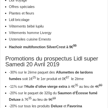
Lidl Voyage
Offres spéciales
Plantes et fleurs
Lidl bricolage
Vêtements bébé lupilu
Vêtements homme Livergy
Ustensiles cuisine Ernesto
99
Hachoir multifonction SilverCrest à 9€
Promotions du prospectus Lidl super
Samedi 20 Avril 2019
-30% sur le 2ème paquet des
Allumettes de lardons
25
87
fumées
soit 1€
le 1er produit et 0€
le 2ème
35
89
-11% sur l
‘Huile d’olive vierge extra
à 4€
au lieu de
4€
-20% sur le paquet de 320g du
Saumon d’Écosse fumé
35
19
Deluxe
à 7€
au lieu de
9€
-20% sur tous les produits
Deluxe
et
Favorina