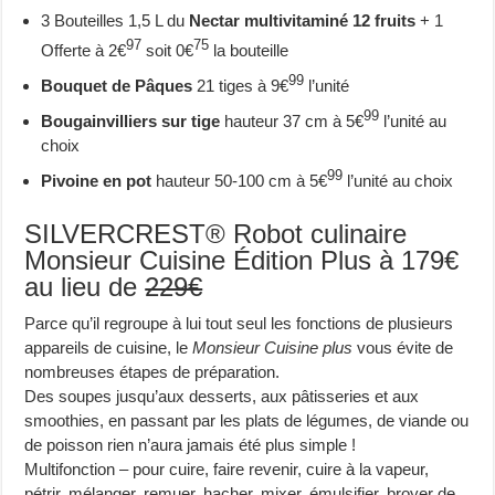
3 Bouteilles 1,5 L du
Nectar multivitaminé 12 fruits
+ 1
97
75
Offerte à 2€
soit 0€
la bouteille
99
Bouquet de Pâques
21 tiges à 9€
l’unité
99
Bougainvilliers sur tige
hauteur 37 cm à 5€
l’unité au
choix
99
Pivoine en pot
hauteur 50-100 cm à 5€
l’unité au choix
SILVERCREST® Robot culinaire
Monsieur Cuisine Édition Plus à 179€
au lieu de
229€
Parce qu’il regroupe à lui tout seul les fonctions de plusieurs
appareils de cuisine, le
Monsieur Cuisine plus
vous évite de
nombreuses étapes de préparation.
Des soupes jusqu’aux desserts, aux pâtisseries et aux
smoothies, en passant par les plats de légumes, de viande ou
de poisson rien n’aura jamais été plus simple !
Multifonction – pour cuire, faire revenir, cuire à la vapeur,
pétrir, mélanger, remuer, hacher, mixer, émulsifier, broyer de