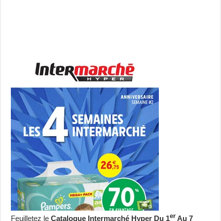
er
Feuilletez le
Catalogue Intermarché Hyper Du 1
Au 7