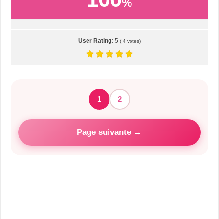
%
User Rating:
5
(
4
votes)
1
2
Page suivante →