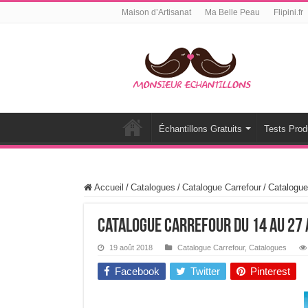
Maison d’Artisanat
Ma Belle Peau
Flipini.fr
Échantillons Gratuits
Tests Prod
Accueil
/
Catalogues
/
Catalogue Carrefour
/
Catalogue
Catalogue Carrefour Du 14 Au 27
19 août 2018
Catalogue Carrefour
,
Catalogues
Facebook
Twitter
Pinterest