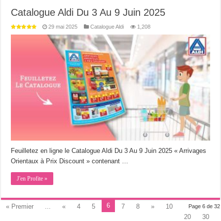
Catalogue Aldi Du 3 Au 9 Juin 2025
29 mai 2025
Catalogue Aldi
1,208
Feuilletez en ligne le Catalogue Aldi Du 3 Au 9 Juin 2025 « Arrivages
Orientaux à Prix Discount » contenant …
J'en Profite »
6
« Premier
...
«
4
5
7
8
»
10
Page 6 de 32
20
30