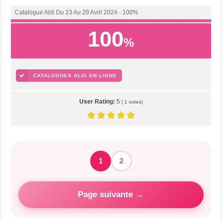
Catalogue Aldi Du 23 Au 29 Avril 2024 - 100%
100
%
CATALOGUES ALDI EN LIGNE
User Rating:
5
(
1
votes)
1
2
Page suivante →