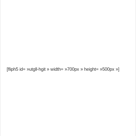
[fliph5 id= »utgll-hgit » width= »700px » height= »500px »]