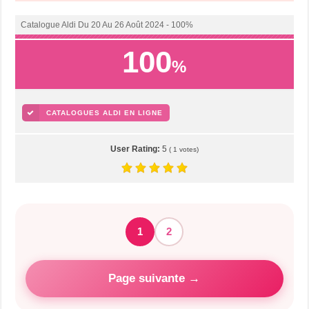
Catalogue Aldi Du 20 Au 26 Août 2024 - 100%
100
%
CATALOGUES ALDI EN LIGNE
User Rating:
5
(
1
votes)
1
2
Page suivante →