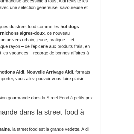
ourmandise accessible à tous, Aldi revisite les
e avec une sélection généreuse, savoureuse et
iques du street food comme les
hot dogs
rnichons aigres-doux
, ce nouveau
n univers urbain, jeune, pratique… et
aque rayon – de l’épicerie aux produits frais, en
et les vacances – regorge de bonnes affaires à
motions Aldi
,
Nouvelle Arrivage Aldi
, formats
porter, vous allez pouvoir vous faire plaisir
ion gourmande dans la Street Food à petits prix.
nde dans la street food à
maine
, la street food est la grande vedette. Aldi