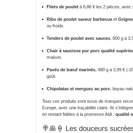
Filets de poulet
à 6,86 € les 2 pièces, avec
Ribs de poulet saveur barbecue
et
Grignot
ou froids.
Tenders de poulet avec sauces
, 600 g à 3
Chair à saucisse pur porc qualité supérie
maison.
Pavés de bœuf marinés
, 480 g à 3,99 € (-2
goût.
Chipolatas et merguez au porc
, boyau natu
Tous ces produits sont issus de marques reco
Europe, avec une traçabilité claire. Ils s’intègre
en restant fidèles à la promesse Aldi :
qualité e
🍭🥞🍦 Les douceurs sucrées q