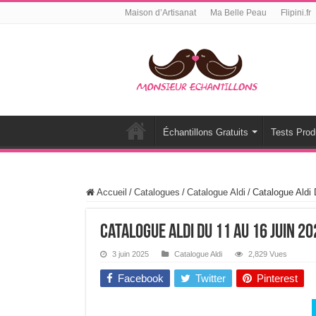
Maison d’Artisanat
Ma Belle Peau
Flipini.fr
Échantillons Gratuits
Tests Prod
Accueil
/
Catalogues
/
Catalogue Aldi
/
Catalogue Aldi
Catalogue Aldi Du 11 Au 16 Juin 20
3 juin 2025
Catalogue Aldi
2,829 Vues
Facebook
Twitter
Pinterest