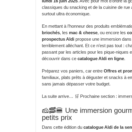
lundi 16 juin 2025
. Avec pour mot d’ordre la g
classiques du snacking et de la cuisine de ru
surtout ultra économique.
En mettant à l’honneur des produits emblémat
briochés
, les
mac & cheese
, ou encore les
co
prospectus Aldi
propose une immersion dans u
terriblement alléchant. Et ce n’est pas tout : ch
passant par les articles pour les pique-niques 
découvrir dans ce
catalogue Aldi en ligne
.
Préparez vos paniers, car entre
Offres et pro
familiaux, plats prêts à déguster et snacks à em
sans jamais dépasser votre budget.
La suite arrive… 🛒 Prochaine section : immers
🧀🥓🍔 Une immersion gourma
petits prix
Dans cette édition du
catalogue Aldi de la se