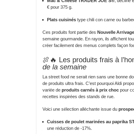
Mac & Cheese TRADER JOE’S®
, décliné
€ pour 375 g.
Plats cuisinés
type chili con carne ou barbe
Ces produits font partie des
Nouvelle Arrivage
semaine gourmande. En rayon, ils affichent tous 
créer facilement des menus complets façon fo
🍖🔥 Les produits frais à l’h
de la semaine
La street food ne serait rien sans une bonne do
de produits ultra frais. C’est pourquoi Aldi pro
variée de
produits carnés à prix choc
pour co
recettes inspirées des stands de rue.
Voici une sélection alléchante issue du
prospec
Cuisses de poulet marinées au paprik
une réduction de -17%.