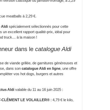
 en version classique ou jambon-fromage, à 2,29
cue meatballs à 2,29 €.
 Aldi
spécialement sélectionnés pour cette
un excellent rapport qualité-prix, idéal pour
od truck… à la maison !
onneur dans le
catalogue Aldi
se de viande grillée, de garnitures généreuses et
pose, dans son
catalogue Aldi en ligne
, une offre
mpléter vos hot dogs, burgers et autres
tus Aldi
valable du 11 au 16 juin 2025 :
a ST-CLÉMENT LE VOLAILLER®
: 4,79 € le kilo,