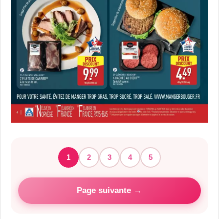
1
2
3
4
5
Page suivante →