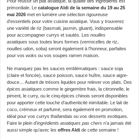
Pour réussir un plat asiatique, la qualité des ingrédients est
primordiale. Le
catalogue Aldi de la semaine du 19 au 25
mai 2026
met en lumière une sélection rigoureuse
d’essentiels pour votre cuisine asiatique. Vous y trouverez
une variété de riz (basmati, jasmin, gluant), indispensable
pour accompagner currys et sautés. Les
nouilles
asiatiques
sous toutes leurs formes (vermicelles de riz,
nouilles udon, soba) seront également à l’honneur, parfaites
pour vos woks ou vos soupes ramen maison.
Ne manquez pas les sauces emblématiques : sauce soja
(claire et foncée), sauce poisson, sauce huître, sauce aigre-
douce… Autant de trésors liquides pour relever vos plats. Des
épices asiatiques
comme le gingembre frais, la citronnelle, le
piment, le curry, ou le cinq-épices chinois seront disponibles
pour apporter cette touche d’authenticité inimitable. Le lait de
coco, crémeux et parfumé, sera également en promotion,
idéal pour vos currys thaïlandais ou vos desserts exotiques.
Faire le plein d’
ingrédients asiatiques pas chers
n’a jamais été
aussi simple qu’avec les
offres Aldi
de cette semaine !