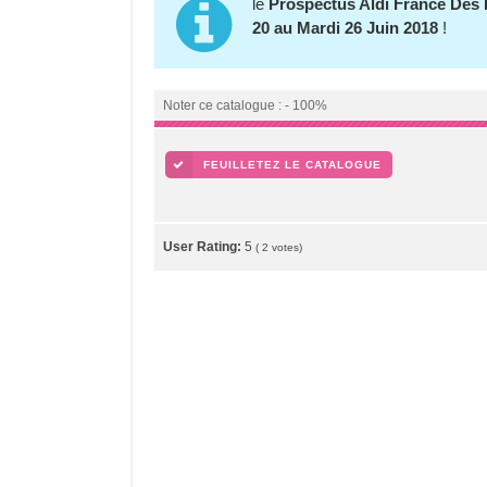
le
Prospectus Aldi France Des E
20 au Mardi 26 Juin 2018
!
Noter ce catalogue : - 100%
FEUILLETEZ LE CATALOGUE
User Rating:
5
(
2
votes)