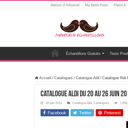
Maison d’Artisanat
Ma Belle Peau
Flipini.fr
Échantillons Gratuits
Tests Prod
Accueil
/
Catalogues
/
Catalogue Aldi
/
Catalogue Aldi
Catalogue Aldi Du 20 Au 26 Juin 20
18 juin 2018
Catalogue Aldi
,
Catalogues
7,896
Facebook
Twitter
Pinterest