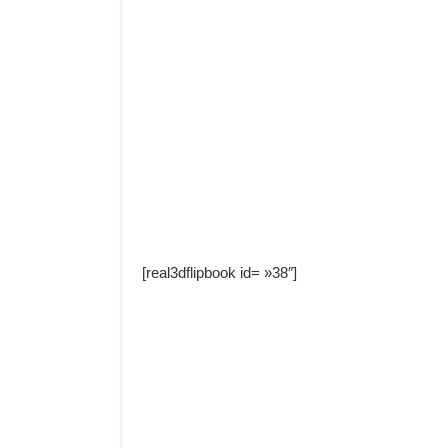
[real3dflipbook id= »38″]