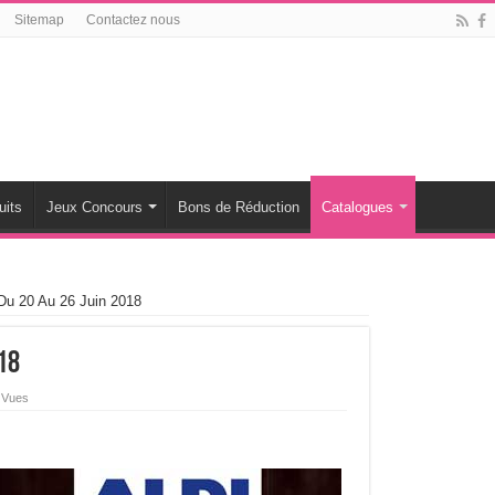
Sitemap
Contactez nous
uits
Jeux Concours
Bons de Réduction
Catalogues
 Du 20 Au 26 Juin 2018
18
 Vues