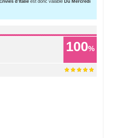
nvies d’Italie
est donc valable
Du Mercredi
100
%