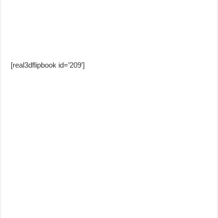
[real3dflipbook id=’209′]