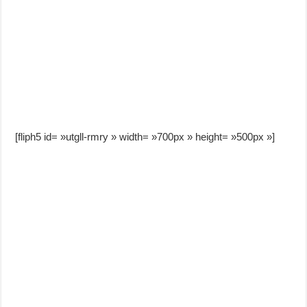
[fliph5 id= »utgll-rmry » width= »700px » height= »500px »]