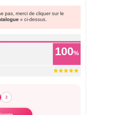
he pas, merci de cliquer sur le
Catalogue
» ci-dessus.
100
%
2
ivante →