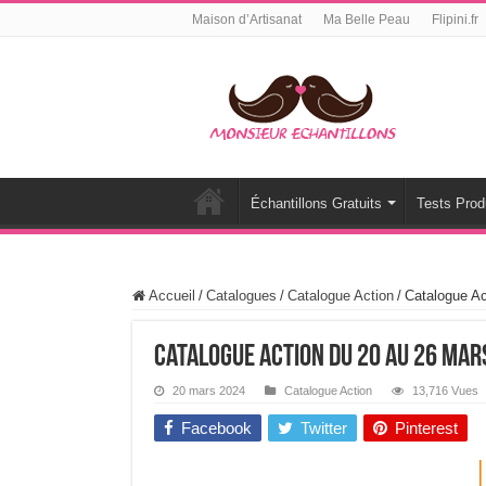
Maison d’Artisanat
Ma Belle Peau
Flipini.fr
Échantillons Gratuits
Tests Prod
Accueil
/
Catalogues
/
Catalogue Action
/
Catalogue A
Catalogue Action Du 20 Au 26 Mar
20 mars 2024
Catalogue Action
13,716 Vues
Facebook
Twitter
Pinterest