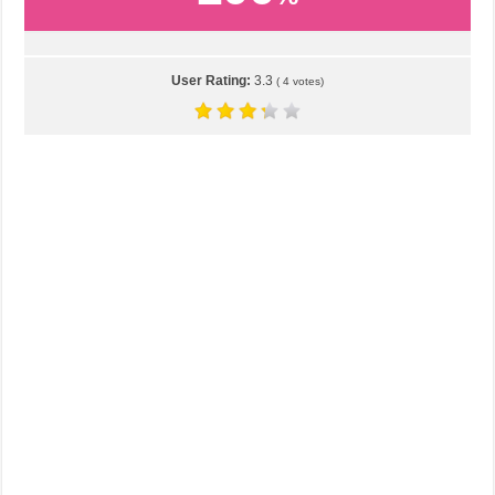
User Rating:
3.3
(
4
votes)