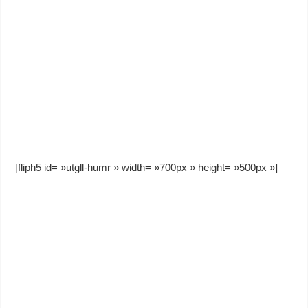
[fliph5 id= »utgll-humr » width= »700px » height= »500px »]