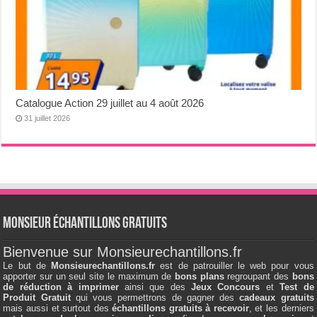
Catalogue Action 29 juillet au 4 août 2026
31 juillet 2026
Monsieur échantillons Gratuits
Bienvenue sur Monsieurechantillons.fr
Le but de
Monsieurechantillons.fr
est de patrouiller le web pour vous
apporter sur un seul site le maximum de
bons plans
regroupant des
bons
de réduction à imprimer
ainsi que des
Jeux Concours
et
Test de
Produit Gratuit
qui vous permettrons de gagner des
cadeaux gratuits
mais aussi et surtout des
échantillons gratuits à recevoir
, et les derniers