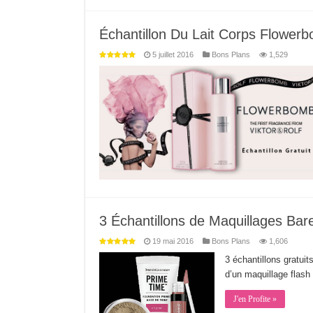
Échantillon Du Lait Corps Flowe
5 juillet 2016
Bons Plans
1,529
3 Échantillons de Maquillages Bar
19 mai 2016
Bons Plans
1,606
3 échantillons gratui
d’un maquillage flash
J'en Profite »