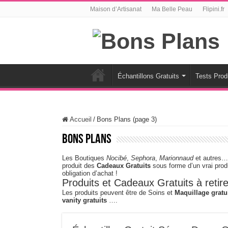
Maison d’Artisanat
Ma Belle Peau
Flipini.fr
Échantillons Gratuits
Tests Prod
Accueil
/
Bons Plans (page 3)
Bons Plans
Les Boutiques
Nocibé
,
Sephora
,
Marionnaud
et autres… 
produit des
Cadeaux Gratuits
sous forme d’un vrai prod
obligation d’achat !
Produits et Cadeaux Gratuits à retir
Les produits peuvent être de Soins et
Maquillage gratu
vanity gratuits
….