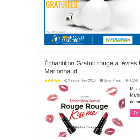
Échantillon Gratuit rouge à lèvre
Marionnaud
9 septembre 2016
Bons Plans
1,158
Minia
Mario
du ro
J'en