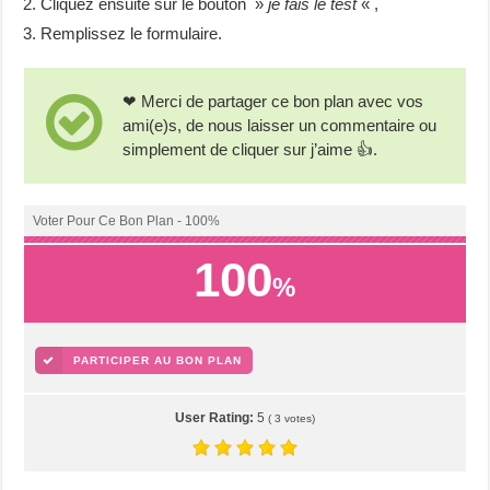
Cliquez ensuite sur le bouton »
je fais le test
« ,
Remplissez le formulaire.
❤ Merci de partager ce bon plan avec vos
ami(e)s, de nous laisser un commentaire ou
simplement de cliquer sur j’aime 👍.
Voter Pour Ce Bon Plan - 100%
100
%
PARTICIPER AU BON PLAN
User Rating:
5
(
3
votes)