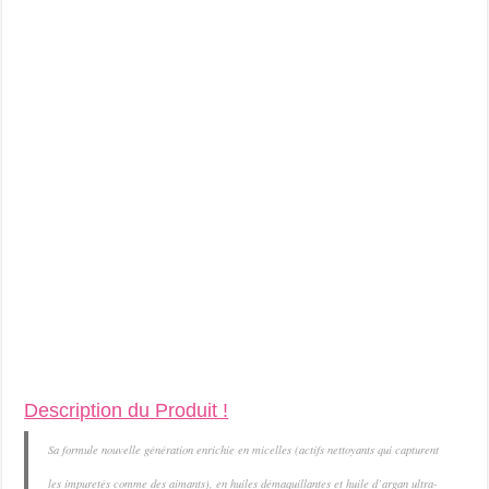
Description du Produit !
Sa formule nouvelle génération enrichie en micelles (actifs nettoyants qui capturent
les impuretés comme des aimants), en huiles démaquillantes et huile d’argan ultra-