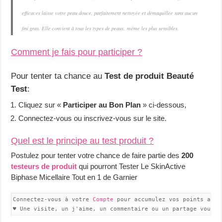
efficaces laisse votre peau douce, parfaitement nettoyée et démaquillée sans aucun
fini gras. Elle convient à tous les types de peaux, même les plus sensibles.
Comment je fais pour participer ?
Pour tenter ta chance au
Test de produit Beauté
Test
:
Cliquez sur «
Participer au Bon Plan
» ci-dessous,
Connectez-vous ou inscrivez-vous sur le site.
Quel est le principe au test produit ?
Postulez pour tenter votre chance de faire partie des
200
testeurs de produit
qui pourront Tester Le SkinActive
Biphase Micellaire Tout en 1 de Garnier
Connectez-vous à votre 
Compte
 pour accumulez vos points avec
♥ Une visite, un j'aime, un commentaire ou un partage vous f