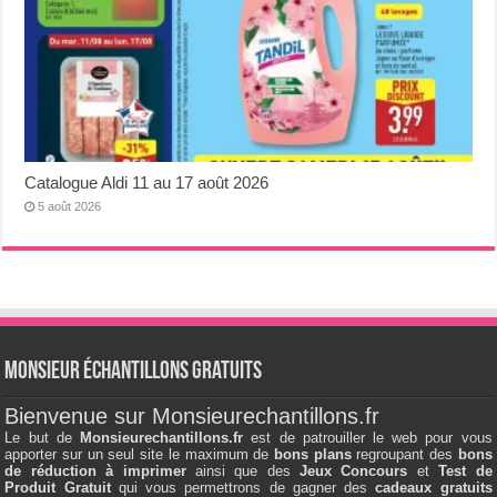
Catalogue Aldi 11 au 17 août 2026
5 août 2026
Monsieur échantillons Gratuits
Bienvenue sur Monsieurechantillons.fr
Le but de
Monsieurechantillons.fr
est de patrouiller le web pour vous
apporter sur un seul site le maximum de
bons plans
regroupant des
bons
de réduction à imprimer
ainsi que des
Jeux Concours
et
Test de
Produit Gratuit
qui vous permettrons de gagner des
cadeaux gratuits