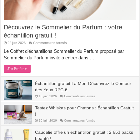
Découvrez le Sommelier du Parfum : votre
échantillon gratuit !
sur
22 juin 2026
Commentaires fermés
Découvrez
le
Le Coffret d’échantillons Sommelier du Parfum proposé par
Sommelier
Sommelier du Parfum invite à entrer dans …
du
Parfum
:
J'en Profite »
votre
échantillon
gratuit
!
Échantillon gratuit La Mer: Découvrez le Contour
des Yeux RPC-6
sur
16 juin 2026
Commentaires fermés
Échantillon
gratuit
La
Testez Whiskas pour Chatons : Échantillon Gratuit
Mer:
Découvrez
!
le
Contour
sur
15 juin 2026
Commentaires fermés
des
Testez
Yeux
Whiskas
RPC-
pour
Caudalie offre un échantillon gratuit : 2 653 packs
6
Chatons
:
beauté !