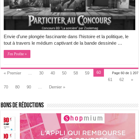
Envie d’une plongée fascinante dans l’histoire et la politique, le
tout à travers le médium captivant de la bande dessinée …
J'en Profite »
60
« Premier
...
30
40
50
58
59
Page 60 de 1 207
61
62
»
70
80
90
...
Dernier »
Bons de Réductions