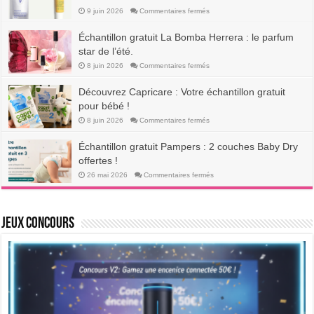
Échantillon
Gratuit
sur
9 juin 2026
Commentaires fermés
!
Caudalie
offre
un
Échantillon gratuit La Bomba Herrera : le parfum
échantillon
gratuit
star de l’été.
:
2
sur
8 juin 2026
Commentaires fermés
653
Échantillon
packs
gratuit
beauté
La
Découvrez Capricare : Votre échantillon gratuit
!
Bomba
Herrera
pour bébé !
:
le
sur
8 juin 2026
Commentaires fermés
parfum
Découvrez
star
Capricare
de
:
Échantillon gratuit Pampers : 2 couches Baby Dry
l’été.
Votre
échantillon
offertes !
gratuit
pour
sur
26 mai 2026
Commentaires fermés
bébé
Échantillon
!
gratuit
Pampers
:
2
Jeux Concours
couches
Baby
Dry
offertes
!