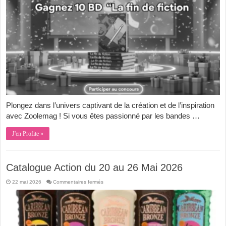
10
BD
« La
fin
de
la
fiction »
Plongez dans l’univers captivant de la création et de l’inspiration
avec Zoolemag ! Si vous êtes passionné par les bandes …
J'en Profite »
Catalogue Action du 20 au 26 Mai 2026
sur
22 mai 2026
Commentaires fermés
Catalogue
Action
du
20
au
26
Mai
2026