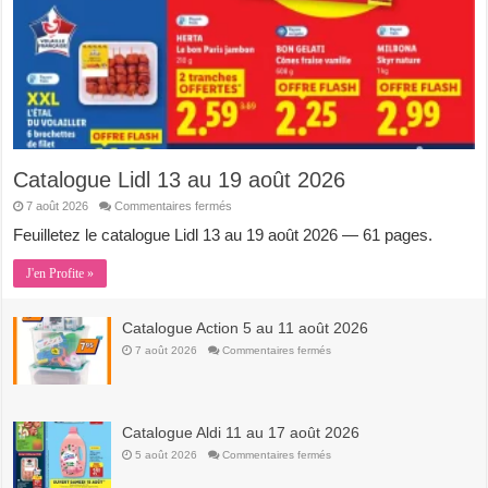
Catalogue Lidl 13 au 19 août 2026
sur
7 août 2026
Commentaires fermés
Catalogue
Lidl
Feuilletez le catalogue Lidl 13 au 19 août 2026 — 61 pages.
13
au
19
J'en Profite »
août
2026
Catalogue Action 5 au 11 août 2026
sur
7 août 2026
Commentaires fermés
Catalogue
Action
5
au
11
août
Catalogue Aldi 11 au 17 août 2026
2026
sur
5 août 2026
Commentaires fermés
Catalogue
Aldi