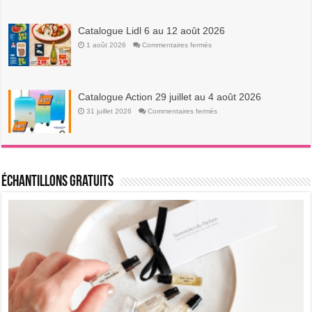
11
au
17
août
Catalogue Lidl 6 au 12 août 2026
2026
sur
1 août 2026
Commentaires fermés
Catalogue
Lidl
6
au
12
août
Catalogue Action 29 juillet au 4 août 2026
2026
sur
31 juillet 2026
Commentaires fermés
Catalogue
Action
29
juillet
au
4
août
2026
Échantillons Gratuits