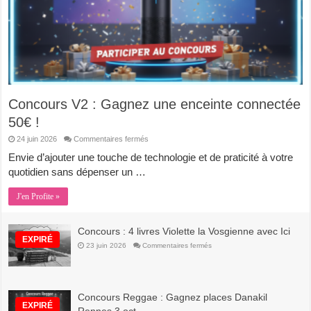
Concours V2 : Gagnez une enceinte connectée
50€ !
sur
24 juin 2026
Commentaires fermés
Concours
V2
Envie d’ajouter une touche de technologie et de praticité à votre
:
quotidien sans dépenser un …
Gagnez
une
enceinte
J'en Profite »
connectée
50€
!
Concours : 4 livres Violette la Vosgienne avec Ici
EXPIRÉ
sur
23 juin 2026
Commentaires fermés
Concours
:
4
livres
Violette
la
Concours Reggae : Gagnez places Danakil
Vosgienne
EXPIRÉ
avec