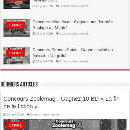
Rennes 3 oct
Ici
sur
22 juin 2026
Commentaires fermés
Concours
Reggae
:
Gagnez
Concours Moto Axxe : Gagnez une Journée
places
Danakil
EXPIRÉ
Roulage au Mans !
Rennes
3
sur
22 juin 2026
Commentaires fermés
oct
Concours
Moto
Axxe
:
Concours Cannes Radio : Gagnez invitation
Gagnez
une
EXPIRÉ
émission 1er juillet
Journée
Roulage
sur
22 juin 2026
Commentaires fermés
au
Concours
Mans
Cannes
!
Radio
:
Gagnez
invitation
Dérniers Articles
émission
1er
juillet
Concours Zoolemag : Gagnez 10 BD « La fin
de la fiction »
sur
22 mai 2026
Commentaires fermés
Concours
Zoolemag
:
EXPIRÉ
Gagnez