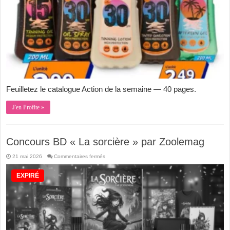
Feuilletez le catalogue Action de la semaine — 40 pages.
J'en Profite »
Concours BD « La sorcière » par Zoolemag
sur
21 mai 2026
Commentaires fermés
Concours
BD
« La
EXPIRÉ
sorcière »
par
Zoolemag