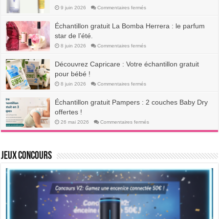
Échantillon
Gratuit
sur
9 juin 2026
Commentaires fermés
!
Caudalie
offre
un
Échantillon gratuit La Bomba Herrera : le parfum
échantillon
gratuit
star de l’été.
:
2
sur
8 juin 2026
Commentaires fermés
653
Échantillon
packs
gratuit
beauté
La
Découvrez Capricare : Votre échantillon gratuit
!
Bomba
Herrera
pour bébé !
:
le
sur
8 juin 2026
Commentaires fermés
parfum
Découvrez
star
Capricare
de
:
Échantillon gratuit Pampers : 2 couches Baby Dry
l’été.
Votre
échantillon
offertes !
gratuit
pour
sur
26 mai 2026
Commentaires fermés
bébé
Échantillon
!
gratuit
Pampers
:
2
Jeux Concours
couches
Baby
Dry
offertes
!