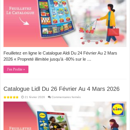
Mars
2026
Feuilletez en ligne le Catalogue Aldi Du 24 Février Au 2 Mars
2026 « Propreté illimitée jusqu’à -80% sur le …
J'en Profite »
Catalogue Lidl Du 26 Février Au 4 Mars 2026
sur
21 février 2026
Commentaires fermés
Catalogue
Lidl
Du
26
Février
Au
4
Mars
2026