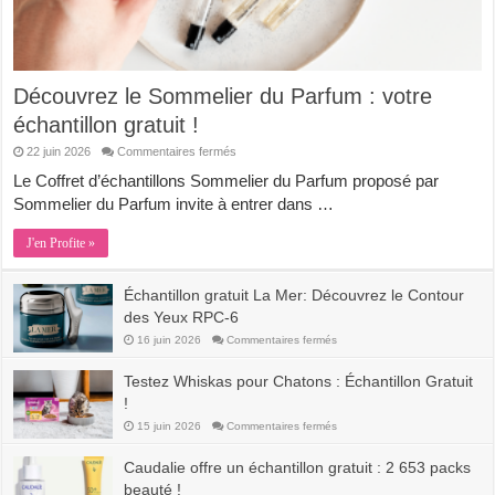
Découvrez le Sommelier du Parfum : votre
échantillon gratuit !
sur
22 juin 2026
Commentaires fermés
Découvrez
le
Le Coffret d’échantillons Sommelier du Parfum proposé par
Sommelier
Sommelier du Parfum invite à entrer dans …
du
Parfum
:
J'en Profite »
votre
échantillon
gratuit
!
Échantillon gratuit La Mer: Découvrez le Contour
des Yeux RPC-6
sur
16 juin 2026
Commentaires fermés
Échantillon
gratuit
La
Testez Whiskas pour Chatons : Échantillon Gratuit
Mer:
Découvrez
!
le
Contour
sur
15 juin 2026
Commentaires fermés
des
Testez
Yeux
Whiskas
RPC-
pour
Caudalie offre un échantillon gratuit : 2 653 packs
6
Chatons
:
beauté !