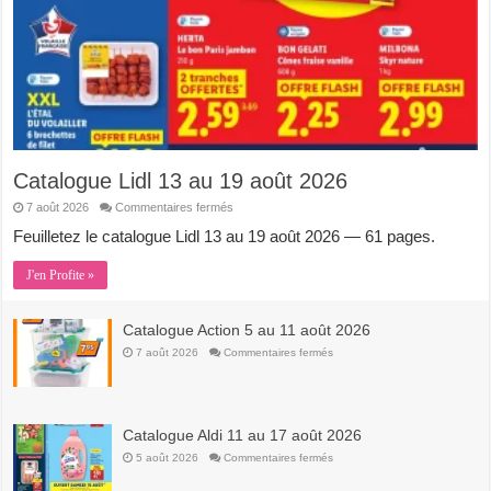
Catalogue Lidl 13 au 19 août 2026
sur
7 août 2026
Commentaires fermés
Catalogue
Lidl
Feuilletez le catalogue Lidl 13 au 19 août 2026 — 61 pages.
13
au
19
J'en Profite »
août
2026
Catalogue Action 5 au 11 août 2026
sur
7 août 2026
Commentaires fermés
Catalogue
Action
5
au
11
août
Catalogue Aldi 11 au 17 août 2026
2026
sur
5 août 2026
Commentaires fermés
Catalogue
Aldi