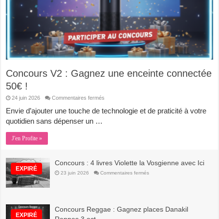
Concours V2 : Gagnez une enceinte connectée
50€ !
sur
24 juin 2026
Commentaires fermés
Concours
V2
Envie d’ajouter une touche de technologie et de praticité à votre
:
quotidien sans dépenser un …
Gagnez
une
enceinte
J'en Profite »
connectée
50€
!
Concours : 4 livres Violette la Vosgienne avec Ici
EXPIRÉ
sur
23 juin 2026
Commentaires fermés
Concours
:
4
livres
Violette
la
Concours Reggae : Gagnez places Danakil
Vosgienne
EXPIRÉ
avec