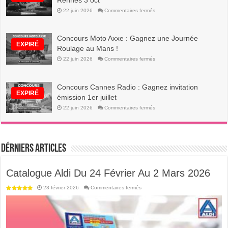
Rennes 3 oct
Ici
sur
22 juin 2026
Commentaires fermés
Concours
Reggae
:
Gagnez
Concours Moto Axxe : Gagnez une Journée
places
Danakil
EXPIRÉ
Roulage au Mans !
Rennes
3
sur
22 juin 2026
Commentaires fermés
oct
Concours
Moto
Axxe
:
Concours Cannes Radio : Gagnez invitation
Gagnez
une
EXPIRÉ
émission 1er juillet
Journée
Roulage
sur
22 juin 2026
Commentaires fermés
au
Concours
Mans
Cannes
!
Radio
:
Gagnez
invitation
Dérniers Articles
émission
1er
juillet
Catalogue Aldi Du 24 Février Au 2 Mars 2026
sur
23 février 2026
Commentaires fermés
Catalogue
Aldi
Du
24
Février
Au
2