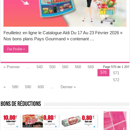
Feuilletez en ligne le Catalogue Aldi Du 17 Au 23 Février 2026 «
Nos bons plans Pays Gourmand » contenant …
J'en Profite »
« Premier
...
540
550
560
568
569
Page 570 de 1 207
570
571
572
»
580
590
600
...
Dernier »
Bons de Réductions