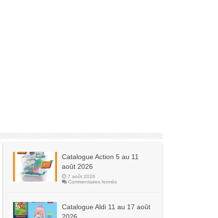
Catalogue Action 5 au 11
août 2026
7 août 2026
sur
Commentaires fermés
Catalogue
Action
5
au
Catalogue Aldi 11 au 17 août
11
août
2026