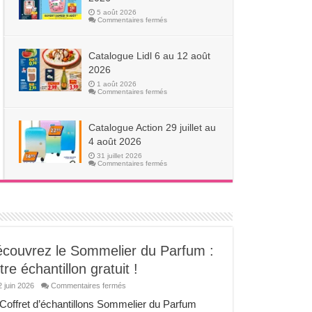
2026
5 août 2026
sur
Commentaires fermés
Catalogue
Aldi
11
au
Catalogue Lidl 6 au 12 août
17
août
2026
2026
1 août 2026
sur
Commentaires fermés
Catalogue
Lidl
6
au
Catalogue Action 29 juillet au
12
août
4 août 2026
2026
31 juillet 2026
sur
Commentaires fermés
Catalogue
Action
29
juillet
au
4
août
2026
couvrez le Sommelier du Parfum :
tre échantillon gratuit !
sur
2 juin 2026
Commentaires fermés
Découvrez
le
Coffret d’échantillons Sommelier du Parfum
Sommelier