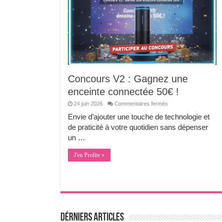
Concours V2 : Gagnez une
enceinte connectée 50€ !
sur
24 juin 2026
Commentaires fermés
Concours
V2
Envie d’ajouter une touche de technologie et
:
de praticité à votre quotidien sans dépenser
Gagnez
une
un …
enceinte
connectée
50€
J'en Profite »
!
Dérniers Articles