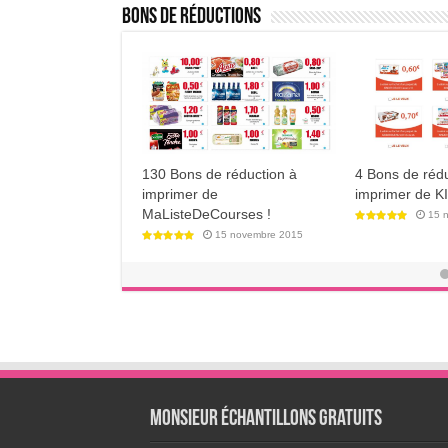
Bons de Réductions
Bons de réduc
SHOPMIUM : l'Appli Mobile du
Network écono
coupon de réduction digitalisé
80€ !
26 septembre 2018
21 
Monsieur échantillons Gratuits