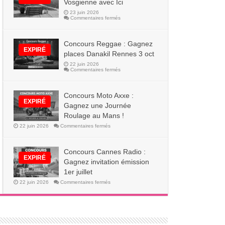
Vosgienne avec Ici
23 juin 2026
sur
Commentaires fermés
Concours
:
4
livres
Concours Reggae : Gagnez
Violette
EXPIRÉ
la
places Danakil Rennes 3 oct
Vosgienne
avec
22 juin 2026
Ici
sur
Commentaires fermés
Concours
Reggae
:
Gagnez
Concours Moto Axxe :
places
EXPIRÉ
Danakil
Gagnez une Journée
Rennes
3
Roulage au Mans !
oct
sur
22 juin 2026
Commentaires fermés
Concours
Moto
Axxe
:
Concours Cannes Radio :
Gagnez
EXPIRÉ
une
Gagnez invitation émission
Journée
Roulage
1er juillet
au
Mans
sur
22 juin 2026
Commentaires fermés
!
Concours
Cannes
Radio
:
Gagnez
invitation
émission