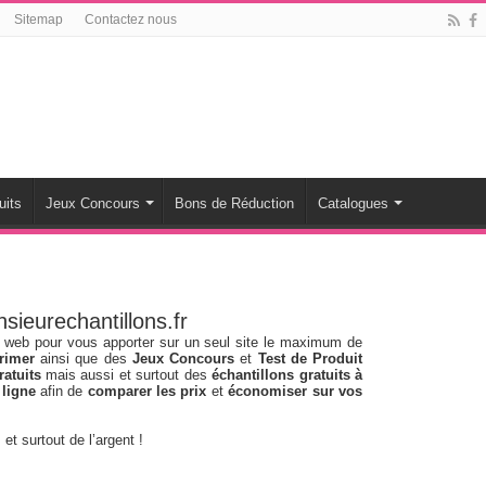
Sitemap
Contactez nous
uits
Jeux Concours
Bons de Réduction
Catalogues
ieurechantillons.fr
le web pour vous apporter sur un seul site le maximum de
rimer
ainsi que des
Jeux Concours
et
Test de Produit
atuits
mais aussi et surtout des
échantillons gratuits à
 ligne
afin de
comparer les prix
et
économiser sur vos
et surtout de l’argent !