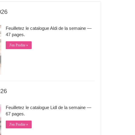
1er
juillet
026
Feuilletez le catalogue Aldi de la semaine —
47 pages.
J'en Profite »
026
Feuilletez le catalogue Lidl de la semaine —
67 pages.
J'en Profite »