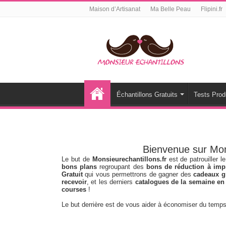
Maison d’Artisanat
Ma Belle Peau
Flipini.fr
Échantillons Gratuits
Tests Prod
Bienvenue sur Mons
Le but de
Monsieurechantillons.fr
est de patrouiller 
bons plans
regroupant des
bons de réduction à imp
Gratuit
qui vous permettrons de gagner des
cadeaux gr
recevoir
, et les derniers
catalogues de la semaine en
courses
!
Le but derrière est de vous aider à économiser du temps 