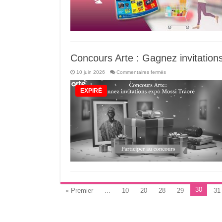
Concours Arte : Gagnez invitation
sur
10 juin 2026
Commentaires fermés
Concours
Arte
:
EXPIRÉ
Gagnez
invitations
expo
Mossi
Traoré
30
« Premier
...
10
20
28
29
31