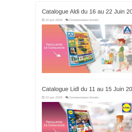
Catalogue Aldi du 16 au 22 Juin 2
sur
10 juin 2026
Commentaires fermés
Catalogue
Aldi
du
16
au
22
Juin
2026
Catalogue Lidl du 11 au 15 Juin 2
sur
10 juin 2026
Commentaires fermés
Catalogue
Lidl
du
11
au
15
Juin
2026