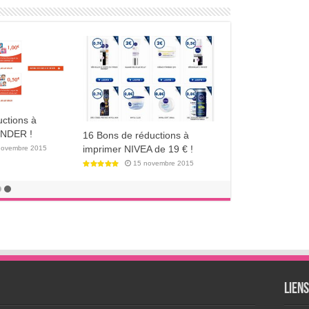
tion de Coupon
20'000 Trousses de
misez jusqu'à
Naissance Pampers Offerte
Gratuitement par Auchan !
septembre 2018
13 septembre 2016
Lien