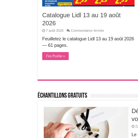
Catalogue Lidl 13 au 19 août
2026
sur
7 août 2026
Commentaires fermés
Catalogue
Lidl
Feuilletez le catalogue Lidl 13 au 19 août 2026
13
— 61 pages.
au
19
août
J'en Profite »
2026
Échantillons Gratuits
Dé
vo
2
Le 