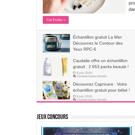
pro
da
J'en Profite »
Échantillon gratuit La Mer:
Découvrez le Contour des
Yeux RPC-6
sur
16 juin 2026
Commentaires fermés
Échantillon
Caudalie offre un échantillon
gratuit
La
gratuit : 2 653 packs beauté !
Mer:
Découvrez
9 juin 2026
le
sur
Commentaires fermés
Contour
Caudalie
des
offre
Découvrez Capricare : Votre
Yeux
un
RPC-
échantillon
échantillon gratuit pour bébé !
6
gratuit
:
8 juin 2026
2
sur
Commentaires fermés
653
Découvrez
packs
Capricare
beauté
:
!
Votre
Jeux Concours
échantillon
gratuit
pour
bébé
!